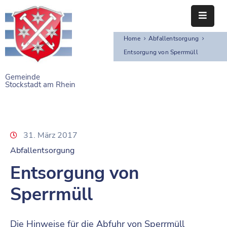
Home
Abfallentsorgung
STARTSEITE
Entsorgung von Sperrmüll
RATHAUS
Gemeinde
Stockstadt am Rhein
BÜRGERSERVICE
EINRICHTUNGEN
31. März 2017
NAHERHOLUNG
Abfallentsorgung
FREIZEITEINRICHTUNGEN
Entsorgung von
VEREINE
Sperrmüll
Die Hinweise für die Abfuhr von Sperrmüll