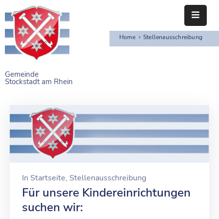
Home
Stellenausschreibung
STARTSEITE
RATHAUS
Gemeinde
Stockstadt am Rhein
BÜRGERSERVICE
EINRICHTUNGEN
NAHERHOLUNG
FREIZEITEINRICHTUNGEN
VEREINE
In
Startseite
‚
Stellenausschreibung
Für unsere Kindereinrichtungen
suchen wir: