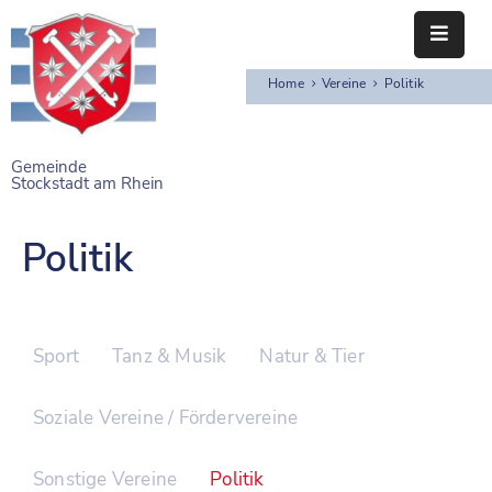
Home
Vereine
Politik
STARTSEITE
RATHAUS
Gemeinde
Stockstadt am Rhein
BÜRGERSERVICE
EINRICHTUNGEN
Politik
NAHERHOLUNG
FREIZEITEINRICHTUNGEN
Sport
Tanz & Musik
Natur & Tier
VEREINE
Soziale Vereine / Fördervereine
Sonstige Vereine
Politik