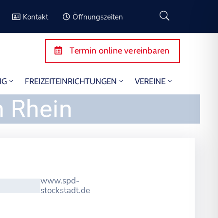
Kontakt
Öffnungszeiten
Termin online vereinbaren
NG
FREIZEITEINRICHTUNGEN
VEREINE
m Rhein
www.spd-
stockstadt.de