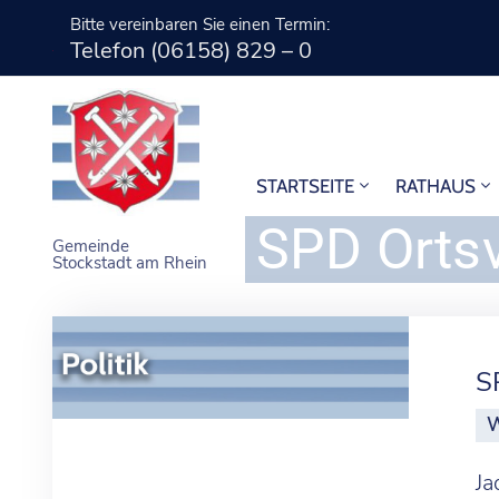
Bitte vereinbaren Sie einen Termin:
Telefon (06158) 829 – 0
STARTSEITE
RATHAUS
SPD Ortsv
Gemeinde
Stockstadt am Rhein
S
W
Ja