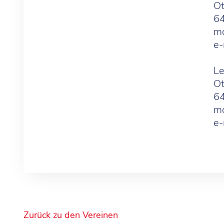
Ot
64
mo
e-
Le
Ot
64
mo
e-
Zurück zu den Vereinen