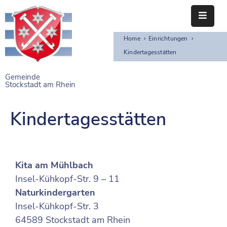
Home
Einrichtungen
STARTSEITE
Kindertagesstätten
RATHAUS
Gemeinde
Stockstadt am Rhein
BÜRGERSERVICE
EINRICHTUNGEN
Kindertagesstätten
NAHERHOLUNG
FREIZEITEINRICHTUNGEN
Kita am Mühlbach
Insel-Kühkopf-Str. 9 – 11
VEREINE
Naturkindergarten
Insel-Kühkopf-Str. 3
64589 Stockstadt am Rhein