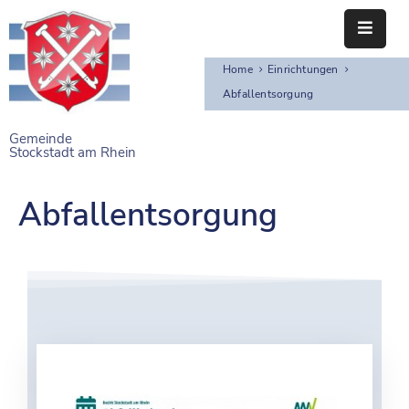
Home
Einrichtungen
STARTSEITE
Abfallentsorgung
RATHAUS
Gemeinde
Stockstadt am Rhein
BÜRGERSERVICE
EINRICHTUNGEN
Abfallentsorgung
NAHERHOLUNG
FREIZEITEINRICHTUNGEN
VEREINE