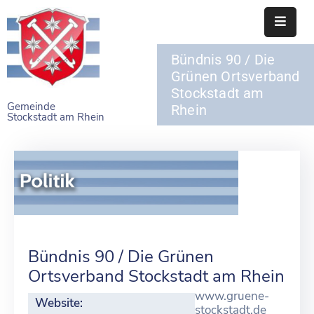
Bündnis 90 / Die
STARTSEITE
Grünen Ortsverband
Stockstadt am
RATHAUS
Gemeinde
Rhein
Stockstadt am Rhein
BÜRGERSERVICE
EINRICHTUNGEN
NAHERHOLUNG
FREIZEITEINRICHTUNGEN
VEREINE
Bündnis 90 / Die Grünen
Ortsverband Stockstadt am Rhein
www.gruene-
Website:
stockstadt.de