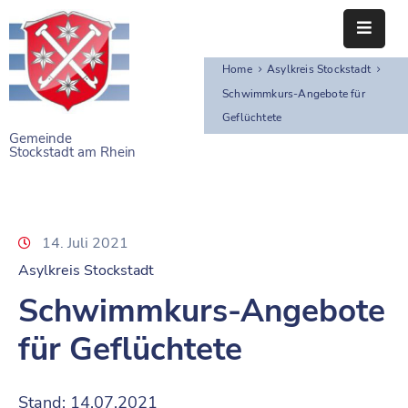
Home
Asylkreis Stockstadt
STARTSEITE
Schwimmkurs-Angebote für
Geflüchtete
RATHAUS
Gemeinde
Stockstadt am Rhein
BÜRGERSERVICE
EINRICHTUNGEN
14. Juli 2021
NAHERHOLUNG
Asylkreis Stockstadt
FREIZEITEINRICHTUNGEN
Schwimmkurs-Angebote
VEREINE
für Geflüchtete
Stand: 14.07.2021