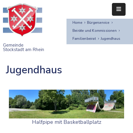
Home
Bürgerservice
STARTSEITE
Beiräte und Kommissionen
RATHAUS
Familienbeirat
Jugendhaus
Gemeinde
Stockstadt am Rhein
BÜRGERSERVICE
EINRICHTUNGEN
Jugendhaus
NAHERHOLUNG
FREIZEITEINRICHTUNGEN
VEREINE
Halfpipe mit Basketballplatz