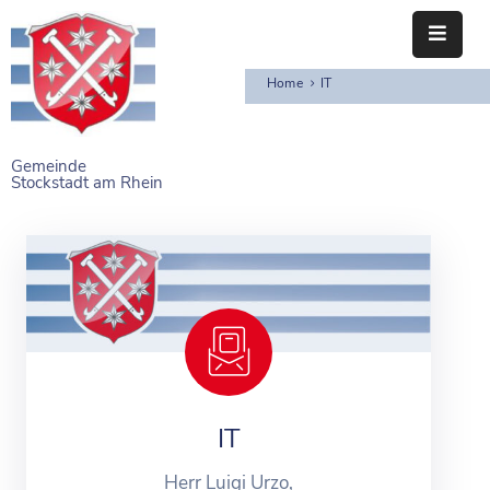
Home
IT
STARTSEITE
RATHAUS
Gemeinde
Stockstadt am Rhein
BÜRGERSERVICE
EINRICHTUNGEN
NAHERHOLUNG
FREIZEITEINRICHTUNGEN
VEREINE
IT
Herr Luigi Urzo,