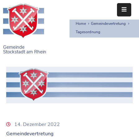
Home
Gemeindevertretung
STARTSEITE
Tagesordnung
RATHAUS
Gemeinde
Stockstadt am Rhein
BÜRGERSERVICE
EINRICHTUNGEN
NAHERHOLUNG
FREIZEITEINRICHTUNGEN
VEREINE
14. Dezember 2022
Gemeindevertretung