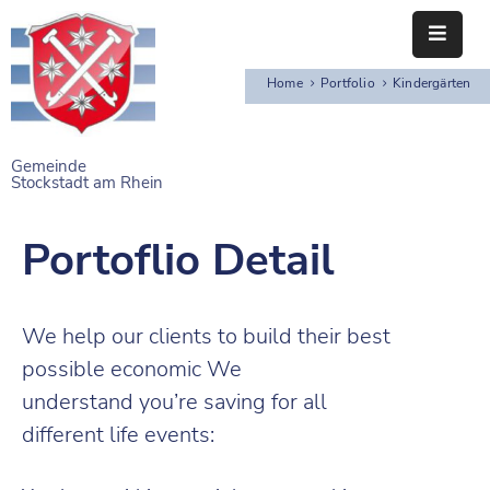
Home
Portfolio
Kindergärten
STARTSEITE
RATHAUS
Gemeinde
Stockstadt am Rhein
BÜRGERSERVICE
Portoflio Detail
EINRICHTUNGEN
NAHERHOLUNG
We help our clients to build their best
FREIZEITEINRICHTUNGEN
possible economic We
VEREINE
understand you’re saving for all
different life events: