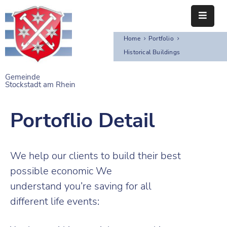
Home
Portfolio
STARTSEITE
Historical Buildings
RATHAUS
Gemeinde
Stockstadt am Rhein
BÜRGERSERVICE
Portoflio Detail
EINRICHTUNGEN
NAHERHOLUNG
We help our clients to build their best
FREIZEITEINRICHTUNGEN
possible economic We
VEREINE
understand you’re saving for all
different life events: