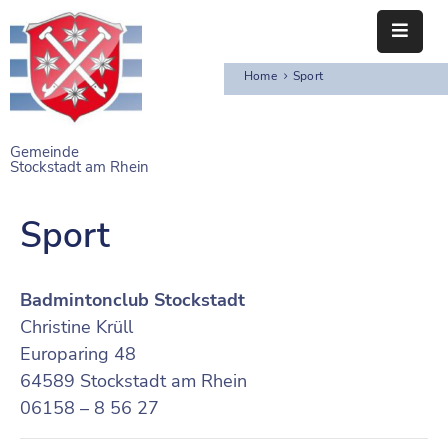
Home
Sport
STARTSEITE
RATHAUS
Gemeinde
Stockstadt am Rhein
BÜRGERSERVICE
EINRICHTUNGEN
Sport
NAHERHOLUNG
Badmintonclub Stockstadt
FREIZEITEINRICHTUNGEN
Christine Krüll
Europaring 48
VEREINE
64589 Stockstadt am Rhein
06158 – 8 56 27