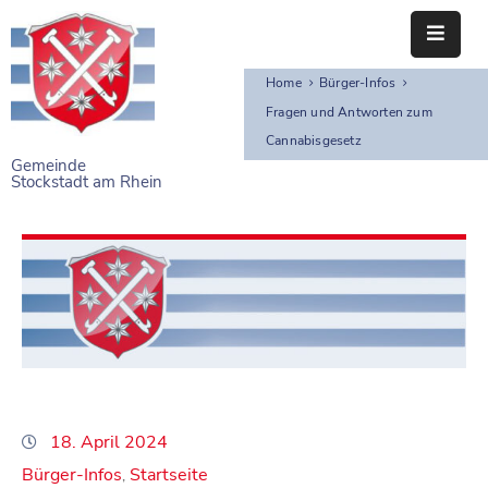
Home
Bürger-Infos
STARTSEITE
Fragen und Antworten zum
Cannabisgesetz
RATHAUS
Gemeinde
Stockstadt am Rhein
BÜRGERSERVICE
EINRICHTUNGEN
NAHERHOLUNG
FREIZEITEINRICHTUNGEN
VEREINE
18. April 2024
Bürger-Infos
Startseite
‚