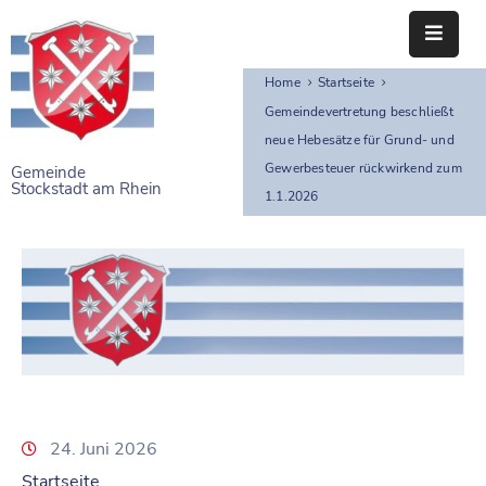
Home
Startseite
STARTSEITE
Gemeindevertretung beschließt
neue Hebesätze für Grund- und
RATHAUS
Gewerbesteuer rückwirkend zum
Gemeinde
Stockstadt am Rhein
BÜRGERSERVICE
1.1.2026
EINRICHTUNGEN
NAHERHOLUNG
FREIZEITEINRICHTUNGEN
VEREINE
24. Juni 2026
Startseite