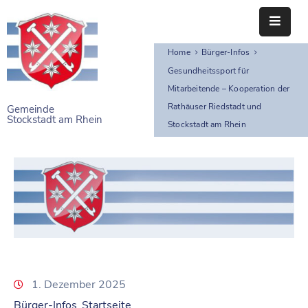
Home
Bürger-Infos
STARTSEITE
Gesundheitssport für
Mitarbeitende – Kooperation der
RATHAUS
Rathäuser Riedstadt und
Gemeinde
Stockstadt am Rhein
BÜRGERSERVICE
Stockstadt am Rhein
EINRICHTUNGEN
NAHERHOLUNG
FREIZEITEINRICHTUNGEN
VEREINE
1. Dezember 2025
Bürger-Infos
Startseite
‚