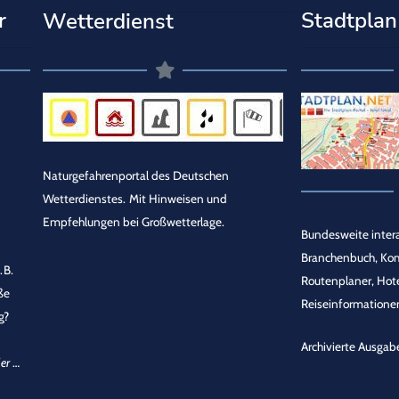
r
Stadtplan
Wetterdienst
Naturgefahrenportal des Deutschen
Wetterdienstes.
Mit Hinweisen und
Empfehlungen bei Großwetterlage.
Bundesweite intera
Branchenbuch, Ko
.B.
Routenplaner, Hot
ße
Reiseinformationen
g?
Archivierte Ausgab
er
…