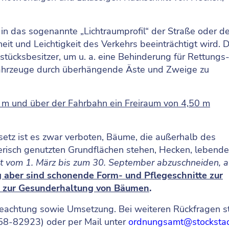
in das sogenannte „Lichtraumprofil“ der Straße oder d
it und Leichtigkeit des Verkehrs beeinträchtigt wird. 
dstücksbesitzer, um u. a. eine Behinderung für Rettungs-
fahrzeuge durch überhängende Äste und Zweige zu
m und über der Fahrbahn ein Freiraum von 4,50 m
etz ist es zwar verboten, Bäume, die außerhalb des
risch genutzten Grundflächen stehen, Hecken, lebende
eit vom 1. März bis zum 30. September abzuschneiden,
a
g aber sind schonende Form- und Pflegeschnitte zur
r zur Gesunderhaltung von Bäumen
.
eachtung sowie Umsetzung. Bei weiteren Rückfragen s
58-82923) oder per Mail unter
ordnungsamt@stockstad