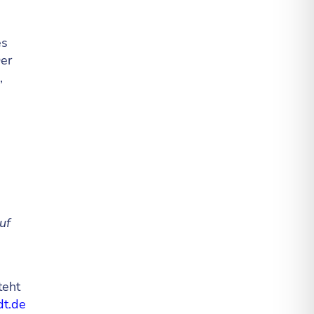
es
Der
,
uf
teht
t.de