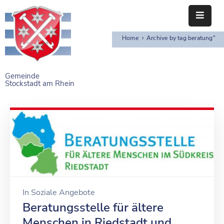
Home
Archive by tag beratung"
STARTSEITE
RATHAUS
Gemeinde
Stockstadt am Rhein
BÜRGERSERVICE
EINRICHTUNGEN
NAHERHOLUNG
FREIZEITEINRICHTUNGEN
VEREINE
In
Soziale Angebote
Beratungsstelle für ältere
Menschen in Riedstadt und