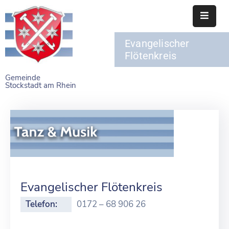
Evangelischer
STARTSEITE
Flötenkreis
RATHAUS
Gemeinde
Stockstadt am Rhein
BÜRGERSERVICE
EINRICHTUNGEN
NAHERHOLUNG
FREIZEITEINRICHTUNGEN
VEREINE
Evangelischer Flötenkreis
Telefon:
0172 – 68 906 26