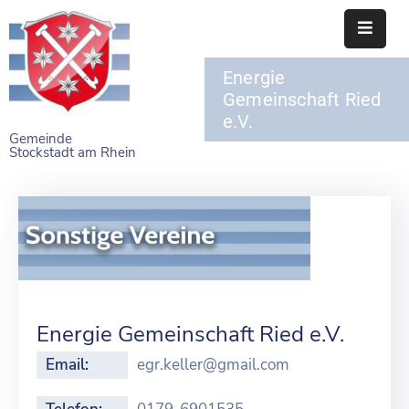
Energie
STARTSEITE
Gemeinschaft Ried
e.V.
RATHAUS
Gemeinde
Stockstadt am Rhein
BÜRGERSERVICE
EINRICHTUNGEN
NAHERHOLUNG
FREIZEITEINRICHTUNGEN
VEREINE
Energie Gemeinschaft Ried e.V.
Email:
egr.keller@gmail.com