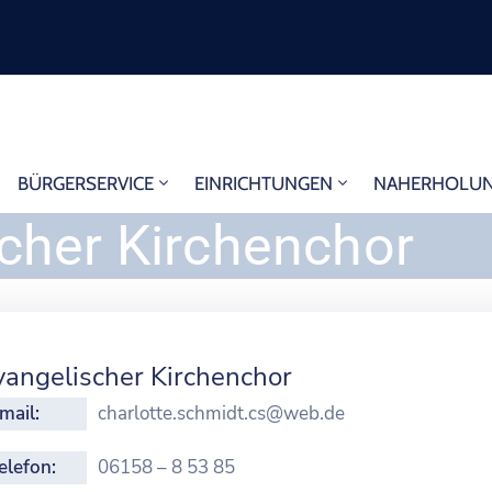
BÜRGERSERVICE
EINRICHTUNGEN
NAHERHOLU
cher Kirchenchor
vangelischer Kirchenchor
mail:
charlotte.schmidt.cs@web.de
elefon:
06158 – 8 53 85