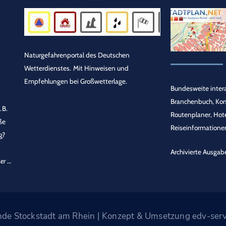
Naturgefahrenportal des Deutschen
Wetterdienstes.
Mit Hinweisen und
Empfehlungen bei Großwetterlage.
Bundesweite intera
Branchenbuch, Ko
.B.
Routenplaner, Hot
ße
Reiseinformationen
g?
Archivierte Ausgab
er
…
e Stockstadt am Rhein | Konzept & Umsetzung edv-serv