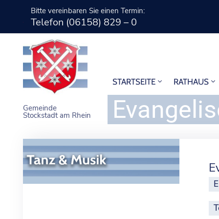
Bitte vereinbaren Sie einen Termin:
Telefon (06158) 829 – 0
STARTSEITE
RATHAUS
Evangelis
Gemeinde
Stockstadt am Rhein
E
E
T