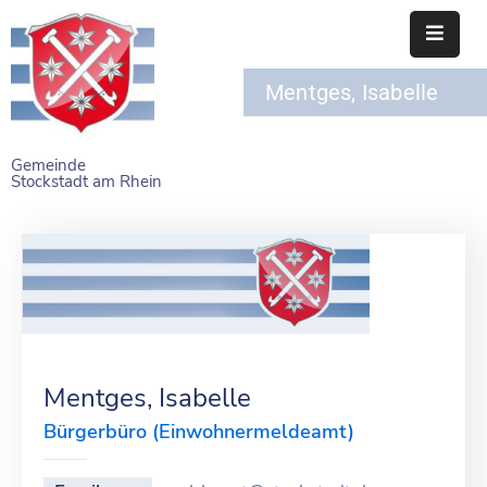
Mentges, Isabelle
STARTSEITE
RATHAUS
Gemeinde
Stockstadt am Rhein
BÜRGERSERVICE
EINRICHTUNGEN
NAHERHOLUNG
FREIZEITEINRICHTUNGEN
VEREINE
Mentges, Isabelle
Bürgerbüro (Einwohnermeldeamt)