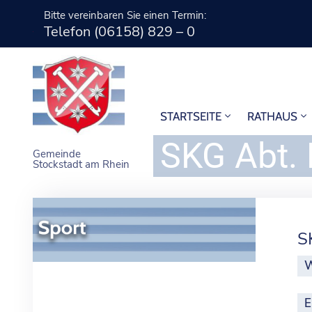
Bitte vereinbaren Sie einen Termin:
Telefon (06158) 829 – 0
STARTSEITE
RATHAUS
SKG Abt. 
Gemeinde
Stockstadt am Rhein
S
W
E