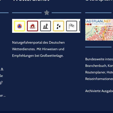
Naturgefahrenportal des Deutschen
Wetterdienstes.
Mit Hinweisen und
Empfehlungen bei Großwetterlage.
Bundesweite intera
Branchenbuch, Ko
.B.
Routenplaner, Hot
ße
Reiseinformationen
g?
Archivierte Ausgab
er
…