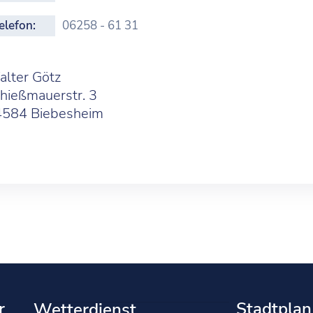
elefon:
06258 - 61 31
lter Götz
hießmauerstr. 3
4584 Biebesheim
r
Stadtplan
Wetterdienst