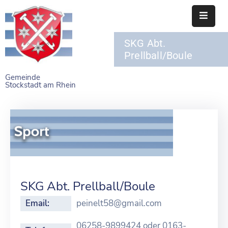
SKG Abt.
STARTSEITE
Prellball/Boule
RATHAUS
Gemeinde
Stockstadt am Rhein
BÜRGERSERVICE
EINRICHTUNGEN
NAHERHOLUNG
FREIZEITEINRICHTUNGEN
VEREINE
SKG Abt. Prellball/Boule
Email:
peinelt58@gmail.com
06258-9899424 oder 0163-