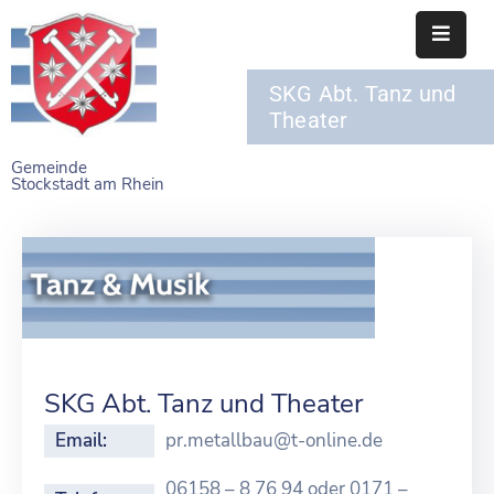
SKG Abt. Tanz und
STARTSEITE
Theater
RATHAUS
Gemeinde
Stockstadt am Rhein
BÜRGERSERVICE
EINRICHTUNGEN
NAHERHOLUNG
FREIZEITEINRICHTUNGEN
VEREINE
SKG Abt. Tanz und Theater
Email:
pr.metallbau@t-online.de
06158 – 8 76 94 oder 0171 –