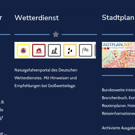
r
Stadtplan
Wetterdienst
Naturgefahrenportal des Deutschen
Wetterdienstes.
Mit Hinweisen und
Empfehlungen bei Großwetterlage.
Bundesweite intera
Branchenbuch, Ko
.B.
Routenplaner, Hot
ße
Reiseinformationen
g?
Archivierte Ausgab
er
…