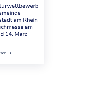
aturwettbewerb
emeinde
stadt am Rhein
uchmesse am
nd 14. März
esen