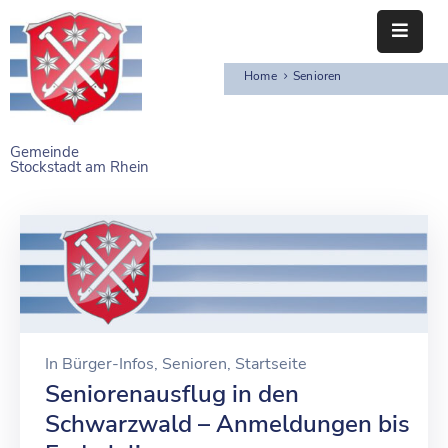
Home
Senioren
STARTSEITE
RATHAUS
Gemeinde
Stockstadt am Rhein
BÜRGERSERVICE
EINRICHTUNGEN
NAHERHOLUNG
FREIZEITEINRICHTUNGEN
VEREINE
In
Bürger-Infos
‚
Senioren
‚
Startseite
Seniorenausflug in den
Schwarzwald – Anmeldungen bis