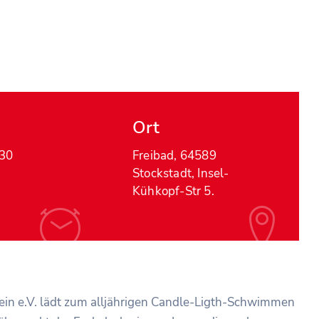
Ort
:30
Freibad, 64589
Stockstadt, Insel-
Kühkopf-Str 5.
ein e.V. lädt zum alljährigen Candle-Ligth-Schwimmen