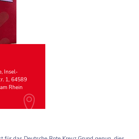
, Insel-
r. 1, 64589
 am Rhein
st für das Deutsche Rote Kreuz Grund genug, dies