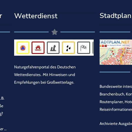
r
Stadtplan
Wetterdienst
Naturgefahrenportal des Deutschen
Wetterdienstes.
Mit Hinweisen und
Empfehlungen bei Großwetterlage.
Bundesweite intera
Branchenbuch, Ko
.B.
Routenplaner, Hot
ße
Reiseinformationen
g?
Archivierte Ausgab
er
…