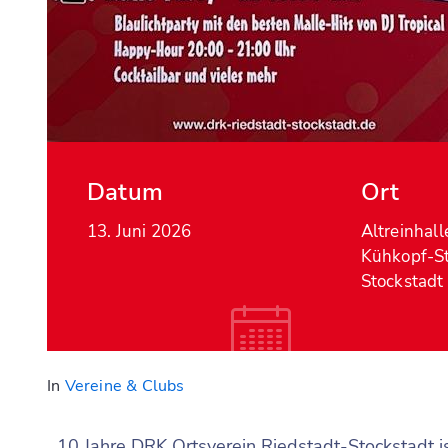
Datum
Ort
13. Juni 2026
Altreinhalle
Kühkopf-St
Stockstadt
In
Vereine & Clubs
10 Jahre DRK Ortsverein Riedstadt-Stockstadt i