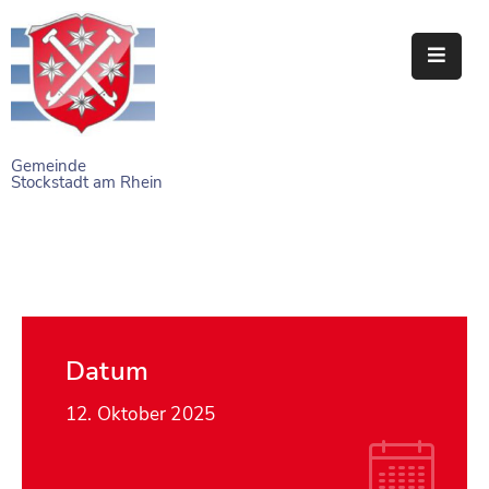
STARTSEITE
RATHAUS
Gemeinde
Stockstadt am Rhein
BÜRGERSERVICE
EINRICHTUNGEN
NAHERHOLUNG
FREIZEITEINRICHTUNGEN
Datum
VEREINE
12. Oktober 2025