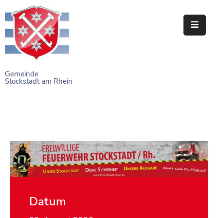
STARTSEITE
RATHAUS
Gemeinde
Stockstadt am Rhein
BÜRGERSERVICE
EINRICHTUNGEN
NAHERHOLUNG
FREIZEITEINRICHTUNGEN
VEREINE
Datum