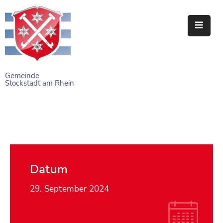
STARTSEITE
RATHAUS
Gemeinde
Stockstadt am Rhein
BÜRGERSERVICE
EINRICHTUNGEN
NAHERHOLUNG
FREIZEITEINRICHTUNGEN
Datum
VEREINE
29. September 2024