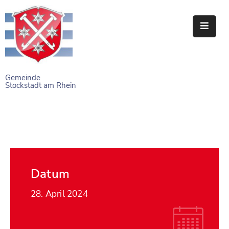
STARTSEITE
RATHAUS
Gemeinde
Stockstadt am Rhein
BÜRGERSERVICE
EINRICHTUNGEN
NAHERHOLUNG
FREIZEITEINRICHTUNGEN
Datum
VEREINE
28. April 2024