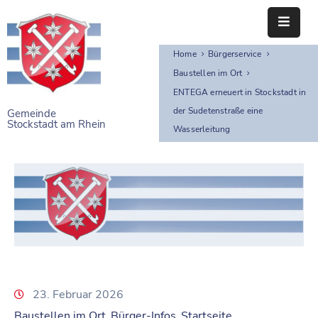
Home
Bürgerservice
STARTSEITE
Baustellen im Ort
RATHAUS
ENTEGA erneuert in Stockstadt in
der Sudetenstraße eine
Gemeinde
Stockstadt am Rhein
BÜRGERSERVICE
Wasserleitung
EINRICHTUNGEN
NAHERHOLUNG
FREIZEITEINRICHTUNGEN
VEREINE
23. Februar 2026
Baustellen im Ort
Bürger-Infos
Startseite
‚
‚