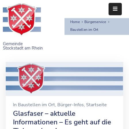
Home
Bürgerservice
STARTSEITE
Baustellen im Ort
RATHAUS
Gemeinde
Stockstadt am Rhein
BÜRGERSERVICE
EINRICHTUNGEN
NAHERHOLUNG
FREIZEITEINRICHTUNGEN
VEREINE
In
Baustellen im Ort
‚
Bürger-Infos
‚
Startseite
Glasfaser – aktuelle
Informationen – Es geht auf die