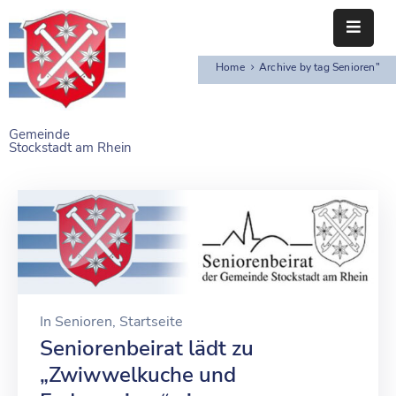
Home
Archive by tag Senioren"
STARTSEITE
RATHAUS
Gemeinde
Stockstadt am Rhein
BÜRGERSERVICE
EINRICHTUNGEN
NAHERHOLUNG
FREIZEITEINRICHTUNGEN
VEREINE
In
Senioren
‚
Startseite
Seniorenbeirat lädt zu
„Zwiwwelkuche und