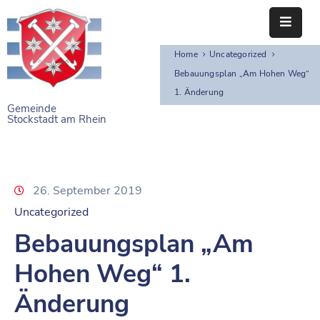
Home
Uncategorized
STARTSEITE
Bebauungsplan „Am Hohen Weg“
1. Änderung
RATHAUS
Gemeinde
Stockstadt am Rhein
BÜRGERSERVICE
EINRICHTUNGEN
26. September 2019
NAHERHOLUNG
Uncategorized
FREIZEITEINRICHTUNGEN
Bebauungsplan „Am
VEREINE
Hohen Weg“ 1.
Änderung