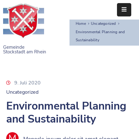
Home
Uncategorized
STARTSEITE
Environmental Planning and
Sustainability
RATHAUS
Gemeinde
Stockstadt am Rhein
BÜRGERSERVICE
EINRICHTUNGEN
9. Juli 2020
NAHERHOLUNG
Uncategorized
FREIZEITEINRICHTUNGEN
Environmental Planning
VEREINE
and Sustainability
M