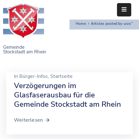
Home
Articles posted by urzo"
STARTSEITE
RATHAUS
Gemeinde
Stockstadt am Rhein
BÜRGERSERVICE
EINRICHTUNGEN
In
Bürger-Infos
‚
Startseite
NAHERHOLUNG
Verzögerungen im
Glasfaserausbau für die
FREIZEITEINRICHTUNGEN
Gemeinde Stockstadt am Rhein
VEREINE
Weiterlesen