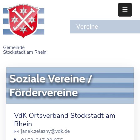
Vereine
STARTSEITE
RATHAUS
Gemeinde
Stockstadt am Rhein
BÜRGERSERVICE
EINRICHTUNGEN
NAHERHOLUNG
FREIZEITEINRICHTUNGEN
VEREINE
VdK Ortsverband Stockstadt am
Rhein
janek.zelazny@vdk.de