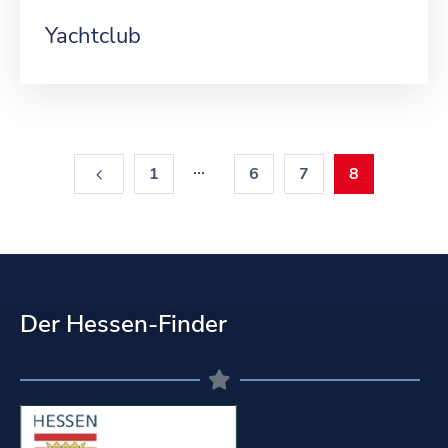
Yachtclub
...
1
6
7
8
Der Hessen-Finder