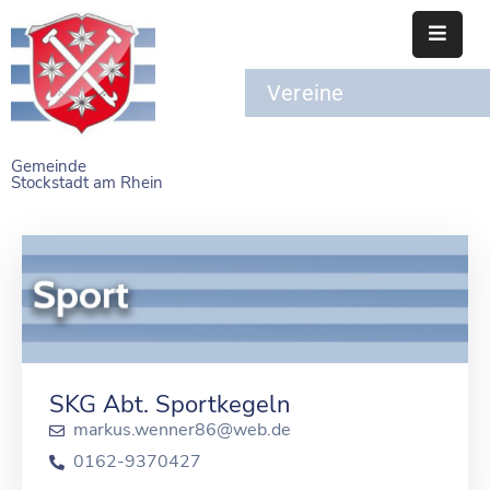
Vereine
STARTSEITE
RATHAUS
Gemeinde
Stockstadt am Rhein
BÜRGERSERVICE
EINRICHTUNGEN
NAHERHOLUNG
FREIZEITEINRICHTUNGEN
VEREINE
SKG Abt. Sportkegeln
markus.wenner86@web.de
0162-9370427