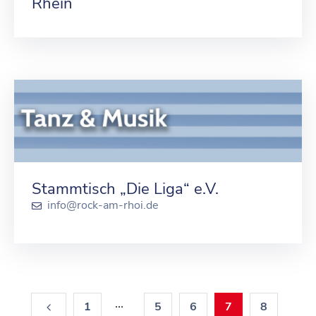
Rhein
Stammtisch „Die Liga“ e.V.
info@rock-am-rhoi.de
...
1
5
6
7
8