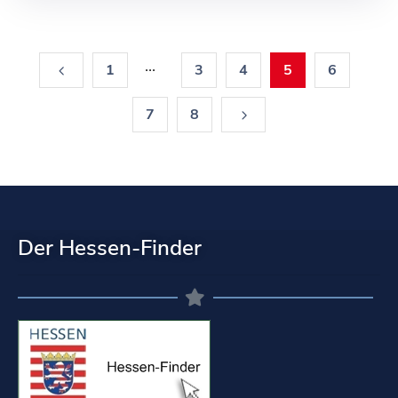
...
1
3
4
5
6
7
8
Der Hessen-Finder