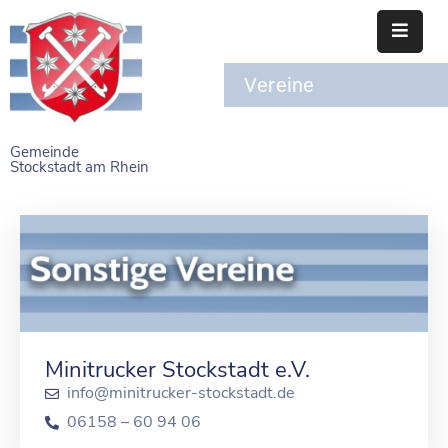
Vereine
STARTSEITE
RATHAUS
Gemeinde
Stockstadt am Rhein
BÜRGERSERVICE
EINRICHTUNGEN
NAHERHOLUNG
FREIZEITEINRICHTUNGEN
VEREINE
Minitrucker Stockstadt e.V.
info@minitrucker-stockstadt.de
06158 – 60 94 06