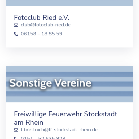
Fotoclub Ried e.V.
club@fotoclub-ried.de
06158 – 18 85 59
Freiwillige Feuerwehr Stockstadt
am Rhein
t.brettnich@ff-stockstadt-rhein.de
0151 – 52 635 923