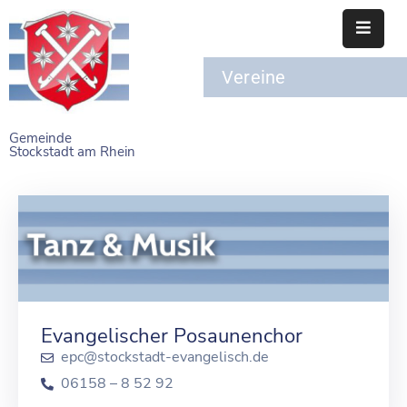
Vereine
STARTSEITE
RATHAUS
Gemeinde
Stockstadt am Rhein
BÜRGERSERVICE
EINRICHTUNGEN
NAHERHOLUNG
FREIZEITEINRICHTUNGEN
VEREINE
Evangelischer Posaunenchor
epc@stockstadt-evangelisch.de
06158 – 8 52 92