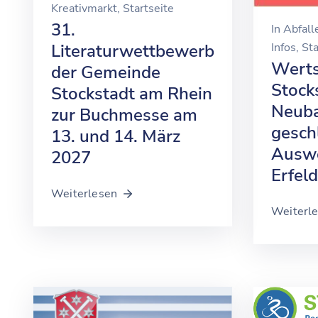
Kreativmarkt
‚
Startseite
31.
In
Abfall
Infos
‚
Sta
Literaturwettbewerb
Werts
der Gemeinde
Stock
Stockstadt am Rhein
Neuba
zur Buchmesse am
gesch
13. und 14. März
Auswe
2027
Erfeld
Weiterlesen
Weiterl