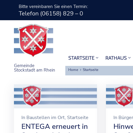
Bitte vereinbaren Sie einen Termin:
Telefon (06158) 829 – 0
STARTSEITE
RATHAUS
Gemeinde
Stockstadt am Rhein
Home
Startseite
In
Baustellen im Ort
‚
Startseite
In
Bürger
ENTEGA erneuert in
Hinwe