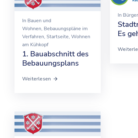
In
Bürger
In
Bauen und
Stadt
Wohnen
‚
Bebauungspläne im
Es geh
Verfahren
‚
Startseite
‚
Wohnen
am Kühkopf
Weiterl
1. Bauabschnitt des
Bebauungsplans
Weiterlesen