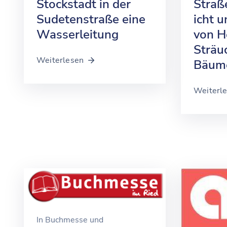
Stockstadt in der
Straß
Sudetenstraße eine
icht 
Wasserleitung
von H
Sträu
Weiterlesen
Bäum
Weiterl
In
Buchmesse und