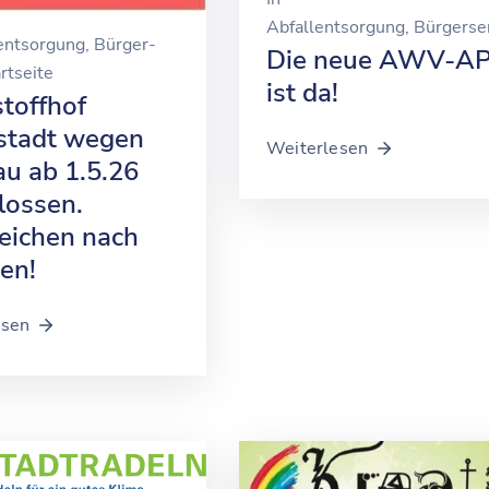
Abfallentsorgung
‚
Bürgerse
entsorgung
‚
Bürger-
Die neue AWV-A
rtseite
ist da!
toffhof
stadt wegen
Weiterlesen
u ab 1.5.26
lossen.
ichen nach
en!
esen