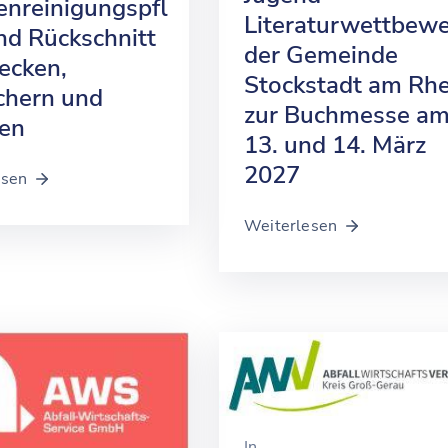
enreinigungspfl
Literaturwettbew
und Rückschnitt
der Gemeinde
ecken,
Stockstadt am Rhe
chern und
zur Buchmesse a
en
13. und 14. März
2027
esen
Weiterlesen
In