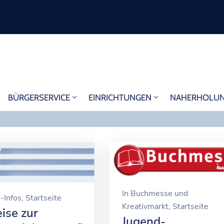
BÜRGERSERVICE
EINRICHTUNGEN
NAHERHOLU
In
Buchmesse und
-Infos
‚
Startseite
Kreativmarkt
‚
Startseite
ise zur
Jugend-