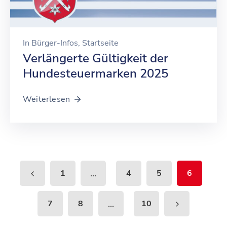
In
Bürger-Infos
‚
Startseite
Verlängerte Gültigkeit der
Hundesteuermarken 2025
Weiterlesen
...
1
4
5
6
...
7
8
10