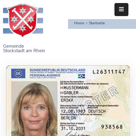
Home
Startseite
STARTSEITE
RATHAUS
Gemeinde
Stockstadt am Rhein
BÜRGERSERVICE
EINRICHTUNGEN
NAHERHOLUNG
FREIZEITEINRICHTUNGEN
VEREINE