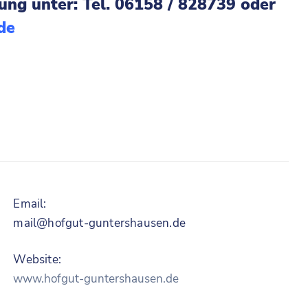
ng unter: Tel. 06158 / 828739 oder
de
Email:
mail@hofgut-guntershausen.de
Website:
www.hofgut-guntershausen.de