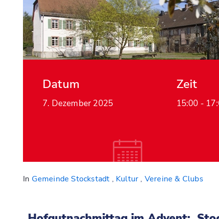
Datum
Zeit
7. Dezember 2025
15:00 -
17
In
Gemeinde Stockstadt
,
Kultur
,
Vereine & Clubs
Hofgutnachmittag im Advent:
Sto