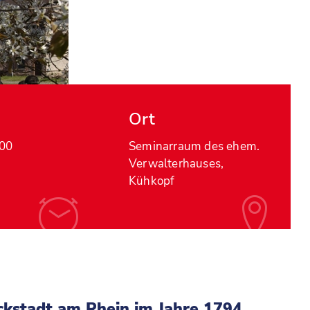
Ort
:00
Seminarraum des ehem.
Verwalterhauses,
Kühkopf
ckstadt am Rhein im Jahre 1794