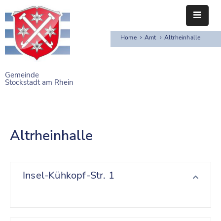
Home
Amt
Altrheinhalle
STARTSEITE
RATHAUS
Gemeinde
Stockstadt am Rhein
BÜRGERSERVICE
EINRICHTUNGEN
Altrheinhalle
NAHERHOLUNG
FREIZEITEINRICHTUNGEN
Insel-Kühkopf-Str. 1
VEREINE