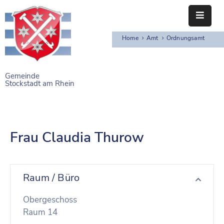
Home
Amt
Ordnungsamt
STARTSEITE
RATHAUS
Gemeinde
Stockstadt am Rhein
BÜRGERSERVICE
EINRICHTUNGEN
Frau Claudia Thurow
NAHERHOLUNG
FREIZEITEINRICHTUNGEN
Raum / Büro
VEREINE
Obergeschoss
Raum 14