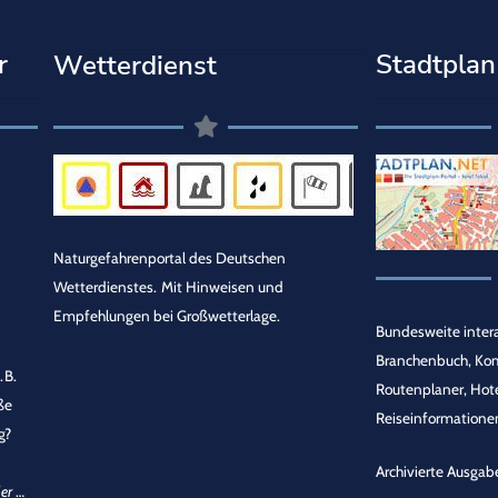
r
Stadtplan
Wetterdienst
Naturgefahrenportal des Deutschen
Wetterdienstes.
Mit Hinweisen und
Empfehlungen bei Großwetterlage.
Bundesweite intera
Branchenbuch, Ko
.B.
Routenplaner, Hot
ße
Reiseinformationen
g?
Archivierte Ausgab
er
…