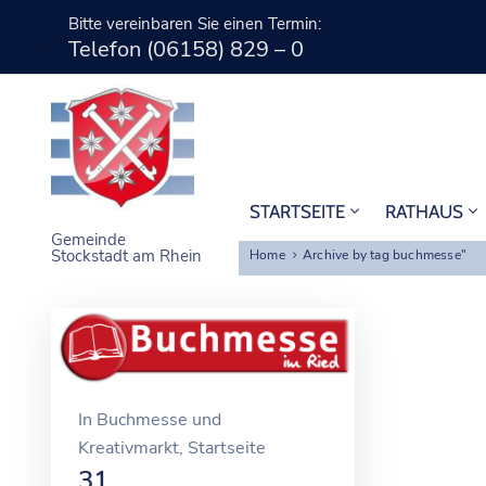
Bitte vereinbaren Sie einen Termin:
Telefon (06158) 829 – 0
STARTSEITE
RATHAUS
Gemeinde
Stockstadt am Rhein
Home
Archive by tag buchmesse"
In
Buchmesse und
Kreativmarkt
‚
Startseite
31.